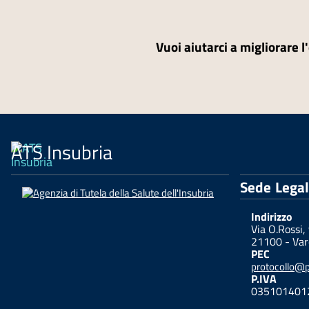
Vuoi aiutarci a migliorare l
ATS Insubria
Sede Lega
Indirizzo
Via O.Rossi,
21100 - Var
PEC
protocollo@pe
P.IVA
035101401