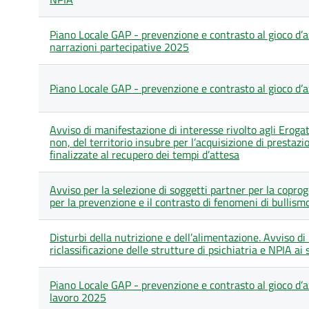
articoli
nella
categoria
Piano Locale GAP - prevenzione e contrasto al gioco d’az
2025
narrazioni partecipative 2025
Piano Locale GAP - prevenzione e contrasto al gioco d’
Avviso di manifestazione di interesse rivolto agli Erogato
non, del territorio insubre per l’acquisizione di prestazi
finalizzate al recupero dei tempi d’attesa
Avviso per la selezione di soggetti partner per la coprog
per la prevenzione e il contrasto di fenomeni di bullis
Disturbi della nutrizione e dell’alimentazione. Avviso di
riclassificazione delle strutture di psichiatria e NPIA ai
Piano Locale GAP - prevenzione e contrasto al gioco d’a
lavoro 2025