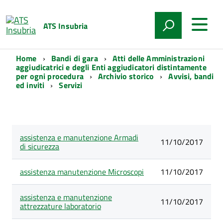
ATS Insubria
Home
Bandi di gara
Atti delle Amministrazioni
aggiudicatrici e degli Enti aggiudicatori distintamente
per ogni procedura
Archivio storico
Avvisi, bandi
ed inviti
Servizi
Lista
assistenza e manutenzione Armadi
Data
degli
Titolo
11/10/2017
di sicurezza
pubblicazione
articoli
nella
categoria
assistenza manutenzione Microscopi
11/10/2017
Servizi
assistenza e manutenzione
11/10/2017
attrezzature laboratorio