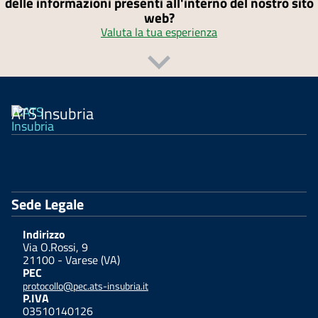
delle informazioni presenti all'interno del nostro sito
web?
Valuta la tua esperienza
ATS Insubria
Sede Legale
Indirizzo
Via O.Rossi, 9
21100 - Varese (VA)
PEC
protocollo@pec.ats-insubria.it
P.IVA
03510140126