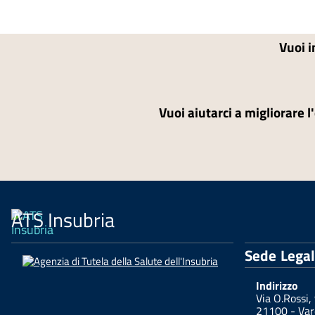
Vuoi i
Vuoi aiutarci a migliorare l
ATS Insubria
Sede Lega
Indirizzo
Via O.Rossi,
21100 - Var