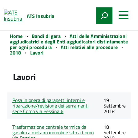
ATS Insubria
Home
Bandi di gara
Atti delle Amministrazioni
aggiudicatrici e degli Enti aggiudicatori distintamente
per ogni procedura
Atti relativi alle procedure
2018
Lavori
Lavori
Lista
Posa in opera di parapetti interni e
Data
19
degli
Titolo
riparazione/revisione dei serramenti
pubblicazione
Settembre
articoli
sede Como via Pessina 6
2018
nella
categoria
Lavori
Trasformazione centrale termica da
18
gasolio a metano immobile sito a Como
Settembre