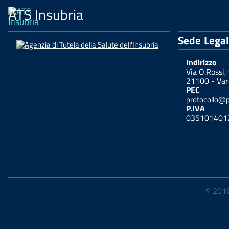
ATS Insubria
Sede Lega
Indirizzo
Via O.Rossi,
21100 - Var
PEC
protocollo@pe
P.IVA
035101401
© 2016-