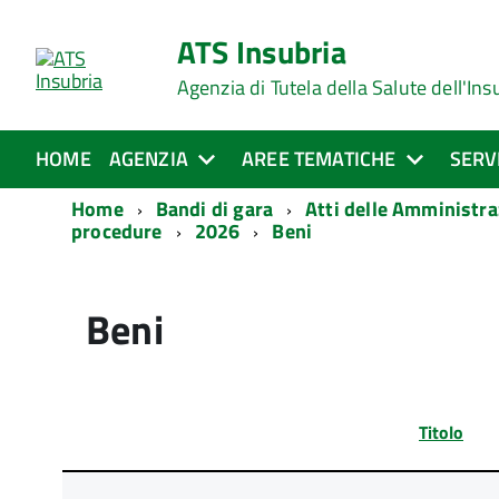
ATS Insubria
Agenzia di Tutela della Salute dell'Ins
HOME
AGENZIA
AREE TEMATICHE
SERV
Home
Bandi di gara
Atti delle Amministra
procedure
2026
Beni
Beni
Titolo
Lista