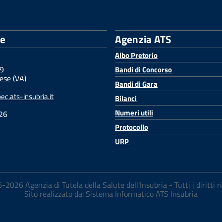
le
Agenzia ATS
Albo Pretorio
 9
Bandi di Concorso
ese (VA)
Bandi di Gara
c.ats-insubria.it
Bilanci
Numeri utili
26
Protocollo
URP
2026 Agenzia di Tutela della Salute dell'Insubria - Tutti i diritti r
Sito realizzato da: Sistema Informatico ATS Insubria