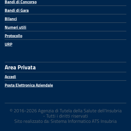
Bandi di Concorso
Bandi di Gara
Bilanci
Numeri utili
Protocollo
URP
Area Privata
Accedi
Posta Elettronica Aziendale
© 2016-2026 Agenzia di Tutela della Salute dell'Insubria
- Tutti i diritti riservati
Sito realizzato da: Sistema Informatico ATS Insubria