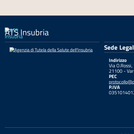
ATS Insubria
Sede Lega
Indirizzo
Via O.Rossi,
21100 - Var
PEC
protocollo@pe
P.IVA
035101401