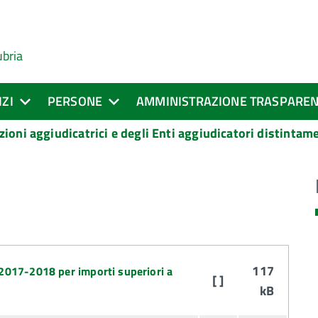
ubria
IZI
PERSONE
AMMINISTRAZIONE TRASPARE
zioni aggiudicatrici e degli Enti aggiudicatori distinta
117
 2017-2018 per importi superiori a
[ ]
kB