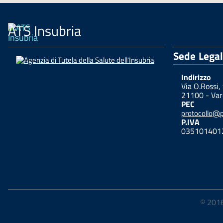
ATS Insubria
Sede Lega
Indirizzo
Via O.Rossi,
21100 - Var
PEC
protocollo@pe
P.IVA
035101401
© 2016-