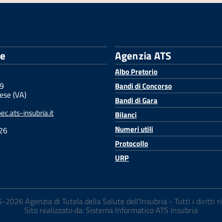
le
Agenzia ATS
Albo Pretorio
 9
Bandi di Concorso
ese (VA)
Bandi di Gara
c.ats-insubria.it
Bilanci
Numeri utili
26
Protocollo
URP
2026 Agenzia di Tutela della Salute dell'Insubria - Tutti i diritti r
Sito realizzato da: Sistema Informatico ATS Insubria