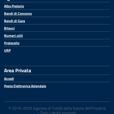
Albo Pretorio
Bandi di Concorso
Bandi di Gara
Bilanci
Numeri utili
Protocollo
URP
Area Privata
Accedi
Posta Elettronica Aziendale
© 2016-2026 Agenzia di Tutela della Salute dell'Insubria
- Tutti i diritti riservati