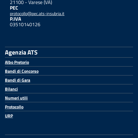
21100 - Varese (VA)
PEC
protocollo@pec.ats-insubria.it
P.IVA
03510140126
Agenzia ATS
Albo Pretorio
Bandi di Concorso
Bandi di Gara
Bilanci
Numeri utili
Protocollo
URP