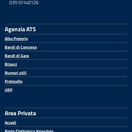
03510140126
Agenzia ATS
Albo Pretorio
Bandi di Concorso
Bandi di Gara
Bilanci
Numeri utili
Protocollo
URP
Area Privata
Accedi
Posta Elettronica Aziendale