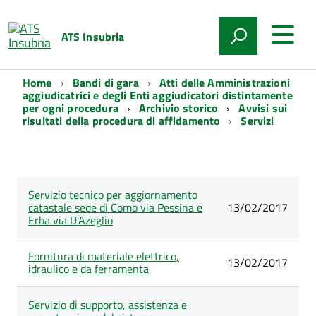
ATS Insubria
Home
Bandi di gara
Atti delle Amministrazioni
aggiudicatrici e degli Enti aggiudicatori distintamente
per ogni procedura
Archivio storico
Avvisi sui
risultati della procedura di affidamento
Servizi
Lista
Servizio tecnico per aggiornamento
Data
degli
Titolo
catastale sede di Como via Pessina e
pubblicazione
13/02/2017
articoli
Erba via D'Azeglio
nella
categoria
Servizi
Fornitura di materiale elettrico,
13/02/2017
idraulico e da ferramenta
Servizio di supporto, assistenza e