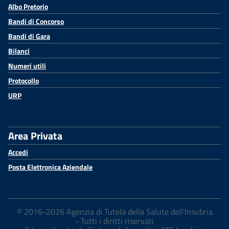
Albo Pretorio
Bandi di Concorso
Bandi di Gara
Bilanci
Numeri utili
Protocollo
URP
Area Privata
Accedi
Posta Elettronica Aziendale
© 2016-2026 Agenzia di Tutela della Salute dell'Insubria
- Tutti i diritti riservati