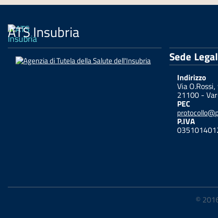
ATS Insubria
Sede Lega
Indirizzo
Via O.Rossi,
21100 - Var
PEC
protocollo@pe
P.IVA
035101401
© 2016-