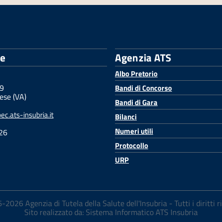
le
Agenzia ATS
Albo Pretorio
 9
Bandi di Concorso
ese (VA)
Bandi di Gara
c.ats-insubria.it
Bilanci
Numeri utili
26
Protocollo
URP
2026 Agenzia di Tutela della Salute dell'Insubria - Tutti i diritti r
Sito realizzato da: Sistema Informatico ATS Insubria