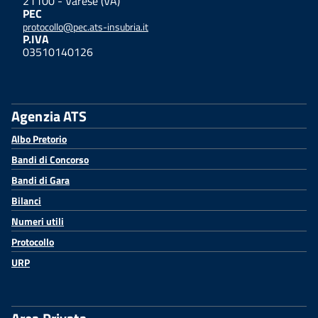
21100 - Varese (VA)
PEC
protocollo@pec.ats-insubria.it
P.IVA
03510140126
Agenzia ATS
Albo Pretorio
Bandi di Concorso
Bandi di Gara
Bilanci
Numeri utili
Protocollo
URP