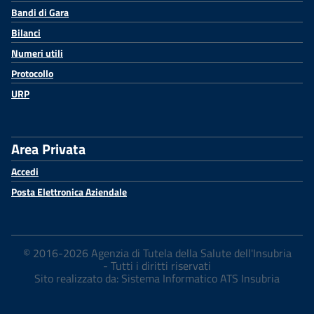
Bandi di Gara
Bilanci
Numeri utili
Protocollo
URP
Area Privata
Accedi
Posta Elettronica Aziendale
© 2016-2026 Agenzia di Tutela della Salute dell'Insubria
- Tutti i diritti riservati
Sito realizzato da: Sistema Informatico ATS Insubria