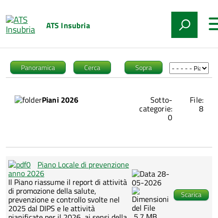
ATS Insubria
Panoramica
Cerca
Sopra
Piani 2026
Sotto-
File:
categorie:
8
0
Piano Locale di prevenzione
anno 2026
28-
Il Piano riassume il report di attività
05-2026
di promozione della salute,
Scarica
prevenzione e controllo svolte nel
2025 dal DIPS e le attività
5.7 MB
pianificate per il 2026, ai sensi della