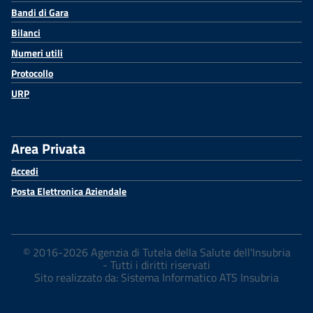
Bandi di Gara
Bilanci
Numeri utili
Protocollo
URP
Area Privata
Accedi
Posta Elettronica Aziendale
© 2016-2026 Agenzia di Tutela della Salute dell'Insubria
- Tutti i diritti riservati
Sito realizzato da: Sistema Informatico ATS Insubria