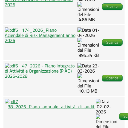
2026
Scarica
4.86 MB
174_2026_Piano
01-
Aziendale di Risk Management anno
04-2026
2026
Scarica
995.34 KB
47_2026 - Piano Integrato
23-
di Attività e Organizzazione (PIAO)
03-2026
2026-2028
Scarica
10.13 MB
38_2026_Piano_annuale_attività_di_audit
02-02-
2026
Sc